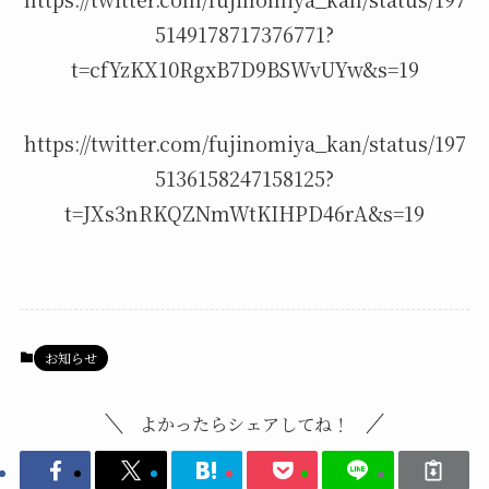
5149178717376771?
t=cfYzKX10RgxB7D9BSWvUYw&s=19
https://twitter.com/fujinomiya_kan/status/197
5136158247158125?
t=JXs3nRKQZNmWtKIHPD46rA&s=19
お知らせ
よかったらシェアしてね！