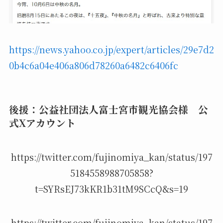
https://news.yahoo.co.jp/expert/articles/29e7d2
0b4c6a04e406a806d78260a6482c6406fc
後援：公益社団法人富士宮市観光協会様 公
式Xアカウント
https://twitter.com/fujinomiya_kan/status/197
5184558988705858?
t=SYRsEJ73kKR1b31tM9SCcQ&s=19
https://twitter.com/fujinomiya_kan/status/197